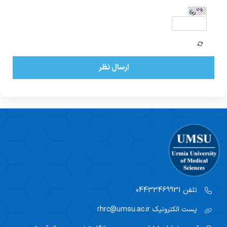
ارسال نظر
تلفن
04433469931
پست الکترونیک
rhrc@umsu.ac.ir