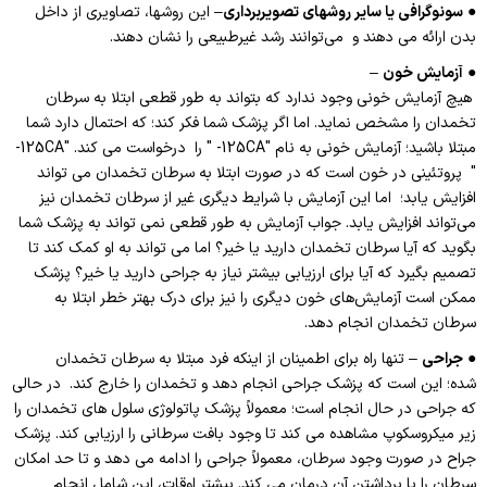
●
سونوگرافی یا سایر روشهای تصویربرداری
– این روشها، تصاویری از داخل
بدن ارائه می دهند و می‌توانند رشد غیرطبیعی را نشان دهند.
●
آزمایش خون
–
هیچ آزمایش خونی وجود ندارد که بتواند به طور قطعی ابتلا به سرطان
تخمدان را مشخص نماید. اما اگر پزشک شما فکر کند؛ که احتمال دارد شما
مبتلا باشید؛ آزمایش خونی به نام "
-125CA
" را درخواست می کند. "
-125CA
" پروتئینی در خون است که در صورت ابتلا به سرطان تخمدان می تواند
افزایش یابد؛ اما این آزمایش با شرایط دیگری غیر از سرطان تخمدان نیز
می‌تواند افزایش یابد. جواب آزمایش به طور قطعی نمی تواند به پزشک شما
بگوید که آیا سرطان تخمدان دارید یا خیر؟ اما می تواند به او کمک کند تا
تصمیم بگیرد که آیا برای ارزیابی بیشتر نیاز به جراحی دارید یا خیر؟ پزشک
ممکن است آزمایش‌های خون دیگری را نیز برای درک بهتر خطر ابتلا به
سرطان تخمدان انجام دهد.
●
جراحی
– تنها راه برای اطمینان از اینکه فرد مبتلا به سرطان تخمدان
شده؛ این است که پزشک جراحی انجام دهد و تخمدان را خارج کند. در حالی
که جراحی در حال انجام است؛ معمولاً پزشک پاتولوژی سلول های تخمدان را
زیر میکروسکوپ مشاهده می کند تا وجود بافت سرطانی را ارزیابی کند. پزشک
جراح در صورت وجود سرطان، معمولاً جراحی را ادامه می دهد و تا حد امکان
سرطان را با برداشتن آن درمان می کند. بیشتر اوقات، این شامل انجام