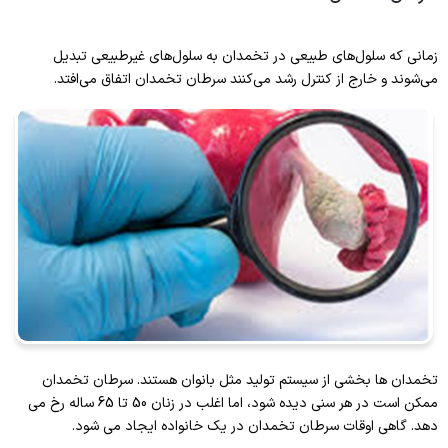
معاون پژوهشی مرکز
راهنمای بار گذاری پایان نامه و طرح
سامانه آموزش مداوم مرکز تحقیقات بهداشت
دبیر آموزش مداوم
باروری
زمانی که سلول‌های طبیعی در تخمدان به سلول‌های غیرطبیعی تبدیل
دومین سمینار تازه های درمان ناباروری
اعضا هیات علمی مرکز
راهنمای تدوین رضایت آگاهانه
سامانه آموزش مداوم مرکز تحقیقات بهداشت
ارتباط با ما
می‌شوند و خارج از کنترل رشد می‌کنند سرطان تخمدان اتفاق می‌افتد.
کارشناس آموزش مداوم
باروری
اعضا شورای پژوهشی مرکز
چک لسیت ثبت و ارسال طرحهای تحقیقاتی کمیته
پرتال اساتید علوم پزشکی
تماس با ما
اولین سمینار تازه های درمان ناباروری
تحقیقات دانشجویی
کارشناس مرکز
پروتکل ارزشیابی شاخص های اثرات پژوهش
سامانه علم سنجی
فعالیت های پژوهشی
سامانه جامع طرح های تحقیقاتی علوم پزشکی
کارگاه
کشور
اولویت ها و لاین های پژوهشی
کارگاه مشاوره جنسی در مشکلات خاص زنان
طرح های پژوهشی مرکز
اولویت های پژوهشی دانشگاه
کارگاه مشاوره جنسی در مشکلات خاص زنان
مقالات مرکز
تخمدان ها بخشی از سیستم تولید مثل بانوان هستند. سرطان تخمدان
اصلاح سبک زندگی در زنان باردار
ممکن است در هر سنی دیده شود، اما اغلب در زنان 50 تا 65 ساله رخ می
دهد. گاهی اوقات سرطان تخمدان در یک خانواده ایجاد می شود.