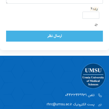
ارسال نظر
تلفن
04433469931
پست الکترونیک
rhrc@umsu.ac.ir