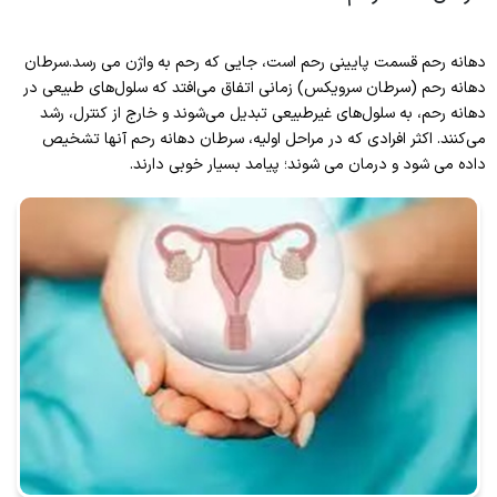
معاون پژوهشی مرکز
راهنمای بار گذاری پایان نامه و طرح
سامانه آموزش مداوم مرکز تحقیقات بهداشت
دبیر آموزش مداوم
باروری
دهانه رحم قسمت پایینی رحم است، جایی که رحم به واژن می رسد.سرطان
دومین سمینار تازه های درمان ناباروری
اعضا هیات علمی مرکز
راهنمای تدوین رضایت آگاهانه
سامانه آموزش مداوم مرکز تحقیقات بهداشت
ارتباط با ما
دهانه رحم (سرطان سرویکس) زمانی اتفاق می‌افتد که سلول‌های طبیعی در
کارشناس آموزش مداوم
باروری
اعضا شورای پژوهشی مرکز
چک لسیت ثبت و ارسال طرحهای تحقیقاتی کمیته
دهانه رحم، به سلول‌های غیرطبیعی تبدیل می‌شوند و خارج از کنترل، رشد
پرتال اساتید علوم پزشکی
تماس با ما
اولین سمینار تازه های درمان ناباروری
می‌کنند. اکثر افرادی که در مراحل اولیه، سرطان دهانه رحم آنها تشخیص
تحقیقات دانشجویی
کارشناس مرکز
پروتکل ارزشیابی شاخص های اثرات پژوهش
سامانه علم سنجی
داده می شود و درمان می شوند؛ پیامد بسیار خوبی دارند.
فعالیت های پژوهشی
سامانه جامع طرح های تحقیقاتی علوم پزشکی
کارگاه
کشور
اولویت ها و لاین های پژوهشی
کارگاه مشاوره جنسی در مشکلات خاص زنان
طرح های پژوهشی مرکز
اولویت های پژوهشی دانشگاه
کارگاه مشاوره جنسی در مشکلات خاص زنان
مقالات مرکز
اصلاح سبک زندگی در زنان باردار