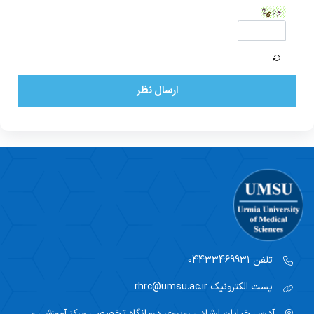
ارسال نظر
تلفن
04433469931
پست الکترونیک
rhrc@umsu.ac.ir
آدرس
خیابان ارشاد - روبروی درمانگاه تخصصی مرکز آموزشی و