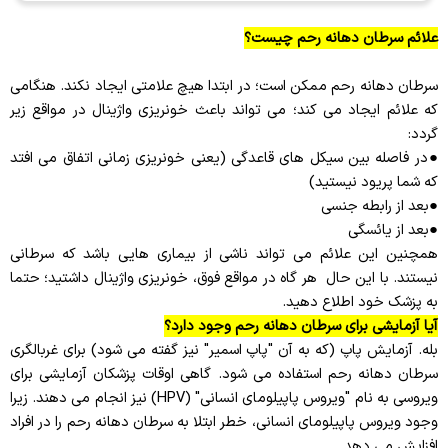
علائم سرطان دهانه رحم چیست؟
سرطان دهانه رحم ممکن است؛ در ابتدا هیچ علامتی ایجاد نکند. هنگامی
که علائم ایجاد می کند؛ می تواند باعث خونریزی واژینال در مواقع زیر
گردد:
●در فاصله بین سیکل های قاعدگی (یعنی خونریزی زمانی اتفاق می افتد
که شما پریود نیستید)
●بعد از رابطه جنسی
●بعد از یائسگی
همچنین این علائم می تواند ناشی از بیماری هایی باشد که سرطانی
نیستند. با این حال هر گاه در مواقع فوق، خونریزی واژینال داشتید؛ حتما
به پزشک خود اطلاع دهید.
آیا آزمایشی برای سرطان دهانه رحم وجود دارد؟
بله. آزمایش پاپ (که به آن "پاپ اسمیر" نیز گفته می شود) برای غربالگری
سرطان دهانه رحم استفاده می شود. گاهی اوقات پزشکان آزمایشی برای
ویروسی به نام "ویروس پاپیلومای انسانی" (HPV) نیز انجام می دهند. زیرا
وجود ویروس پاپیلومای انسانی، خطر ابتلا به سرطان دهانه رحم را در افراد
افزایش می دهد.