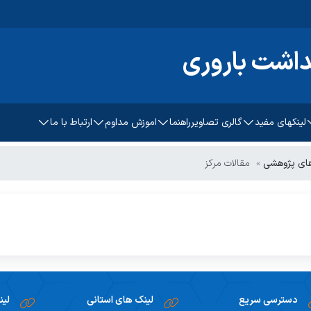
داشت باروری
لینکهای مفید
گالری تصاویر
راهنما
اموزش مداوم
ارتباط با ما
ح های
دبیر آموزش مداوم
تماس با ما
های پژوهشی
مقالات مرکز
پزشکی کشور
راهنمای بار گذاری پایان نامه و
کارشناس آموزش مداوم
طرح
راهنمای تدوین رضایت آگاهانه
چک لسیت ثبت و ارسال
طرحهای تحقیقاتی کمیته
پروتکل ارزشیابی شاخص های
تحقیقات دانشجویی
اثرات پژوهش
دسترسی سریع
لینک های استانی
لین