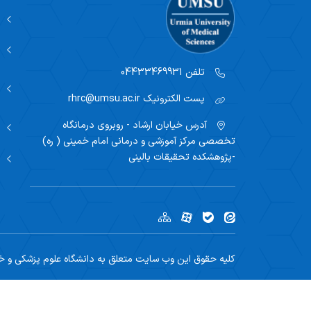
ین های پژوهشی
کارگاه
پرتال اساتید علوم پزشکی
ی مرکز
کارگاه مشاوره جنسی در مشکلات خاص زنان
سامانه علم سنجی
تلفن
04433469931
پست الکترونیک
rhrc@umsu.ac.ir
آدرس
خیابان ارشاد - روبروی درمانگاه
تخصصی مرکز آموزشی و درمانی امام خمینی ( ره)
-پژوهشکده تحقیقات بالینی
کلیه حقوق این وب سایت متعلق به دانشگاه علوم پزشکی و خد