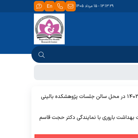
13:13:29 - 15 مرداد 1405
کارگاه طراحی الگوی کسب و کار با تدریس مهندس حمید بالازاده مدیرعامل شتاب دهنده تحلیلگران تبریز 7 تیر ماه 1402 در محل سالن جلسات پژوهشکده بالینی
ات بهداشت باروری با نمایندگی دکتر حجت قاسم