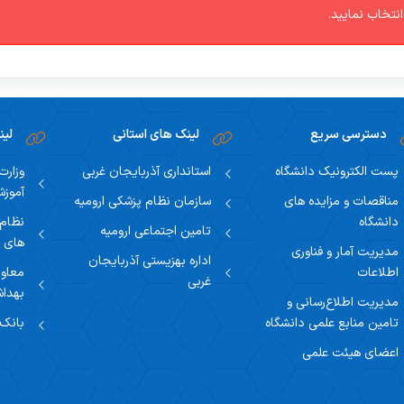
تخاب نمایید.
دسترسی سریع
لینک های استانی
لین
پست الکترونیک دانشگاه
استانداری آذربایجان غربی
وزارت
آموز
مناقصات و مزایده های
سازمان نظام پزشکی ارومیه
دانشگاه
نظام
تامین اجتماعی ارومیه
های پ
مدیریت آمار و فناوری
اداره بهزیستی آذربایجان
اطلاعات
معاون
غربی
بهدا
مدیریت اطلاع‌رسانی و
تامین منابع علمی دانشگاه
بانک
اعضای هیئت علمی