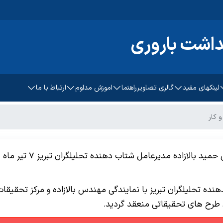
داشت باروری
لینکهای مفید
گالری تصاویر
راهنما
اموزش مداوم
ارتباط با ما
ح های
دبیر آموزش مداوم
تماس با ما
 کار
پزشکی کشور
راهنمای بار گذاری پایان نامه و
کارشناس آموزش مداوم
طرح
راهنمای تدوین رضایت آگاهانه
چک لسیت ثبت و ارسال
طرحهای تحقیقاتی کمیته
هنده تحلیلگران تبریز با نمایندگی مهندس بالازاده و مرکز تحقیق
پروتکل ارزشیابی شاخص های
تحقیقات دانشجویی
 طرح های تحقیقاتی منعقد گردید.
اثرات پژوهش